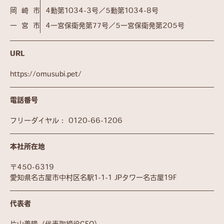
岡崎市
4動第1034-3号／5動第1034-8号
一宮市
4一宮保衛発第77号／5一宮保衛発第205号
URL
https://omusubi.pet/
電話番号
フリーダイヤル：
0120-66-1206
本社所在地
〒450-6319
愛知県名古屋市中村区名駅1-1-1 JPタワー名古屋19F
代表者
片山善隆（代表取締役CEO）