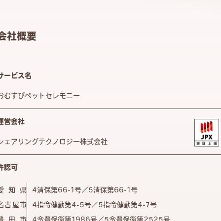
会社概要
サービス名
おむすびペットセレモニー
運営会社
シェアリングテクノロジー株式会社
許認可
愛知県
4清保第66-1号／5清保第66-1号
名古屋市
4指令健動第4-5号／5指令健動第4-7号
豊田市
4令豊保衛第1986号／5令豊保衛第2525号