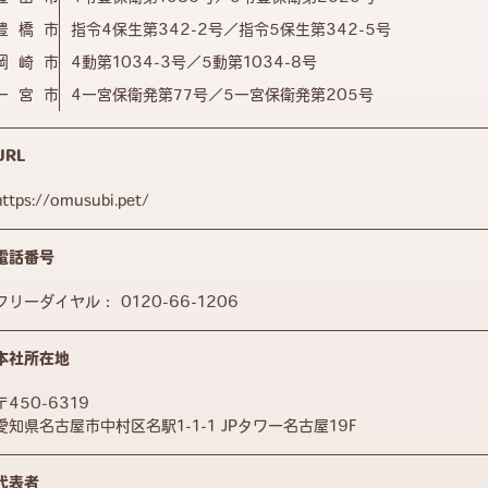
豊橋市
指令4保生第342-2号／指令5保生第342-5号
岡崎市
4動第1034-3号／5動第1034-8号
一宮市
4一宮保衛発第77号／5一宮保衛発第205号
URL
https://omusubi.pet/
電話番号
フリーダイヤル：
0120-66-1206
本社所在地
〒450-6319
愛知県名古屋市中村区名駅1-1-1 JPタワー名古屋19F
代表者