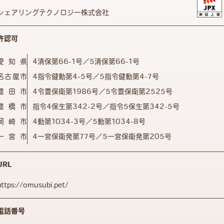
シェアリングテクノロジー株式会社
許認可
愛知県
4清保第66-1号／5清保第66-1号
名古屋市
4指令健動第4-5号／5指令健動第4-7号
豊田市
4令豊保衛第1986号／5令豊保衛第2525号
豊橋市
指令4保生第342-2号／指令5保生第342-5号
岡崎市
4動第1034-3号／5動第1034-8号
一宮市
4一宮保衛発第77号／5一宮保衛発第205号
URL
https://omusubi.pet/
電話番号