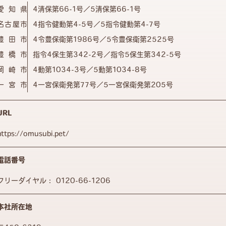
愛知県
4清保第66-1号／5清保第66-1号
名古屋市
4指令健動第4-5号／5指令健動第4-7号
豊田市
4令豊保衛第1986号／5令豊保衛第2525号
豊橋市
指令4保生第342-2号／指令5保生第342-5号
岡崎市
4動第1034-3号／5動第1034-8号
一宮市
4一宮保衛発第77号／5一宮保衛発第205号
URL
https://omusubi.pet/
電話番号
フリーダイヤル：
0120-66-1206
本社所在地