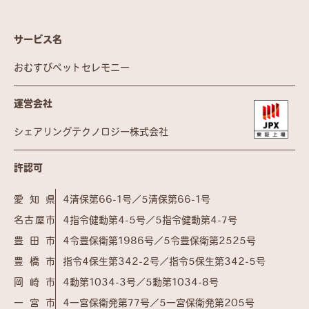
サービス名
おむすびペットセレモニー
運営会社
シェアリングテクノロジー株式会社
許認可
愛知県
4清保第66-1号／5清保第66-1号
名古屋市
4指令健動第4-5号／5指令健動第4-7号
豊田市
4令豊保衛第1986号／5令豊保衛第2525号
豊橋市
指令4保生第342-2号／指令5保生第342-5号
岡崎市
4動第1034-3号／5動第1034-8号
一宮市
4一宮保衛発第77号／5一宮保衛発第205号