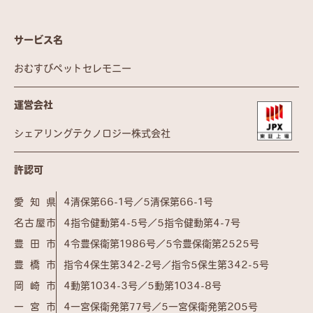
サービス名
おむすびペットセレモニー
運営会社
シェアリングテクノロジー株式会社
許認可
愛知県
4清保第66-1号／5清保第66-1号
名古屋市
4指令健動第4-5号／5指令健動第4-7号
豊田市
4令豊保衛第1986号／5令豊保衛第2525号
豊橋市
指令4保生第342-2号／指令5保生第342-5号
岡崎市
4動第1034-3号／5動第1034-8号
一宮市
4一宮保衛発第77号／5一宮保衛発第205号