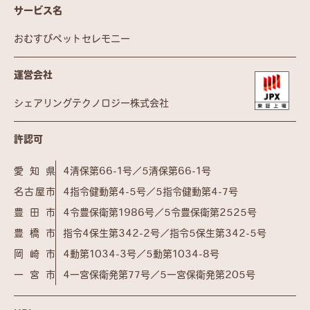
サービス名
おむすびペットセレモニー
運営会社
シェアリングテクノロジー株式会社
許認可
愛知県
4清保第66-1号／5清保第66-1号
名古屋市
4指令健動第4-5号／5指令健動第4-7号
豊田市
4令豊保衛第1986号／5令豊保衛第2525号
豊橋市
指令4保生第342-2号／指令5保生第342-5号
岡崎市
4動第1034-3号／5動第1034-8号
一宮市
4一宮保衛発第77号／5一宮保衛発第205号