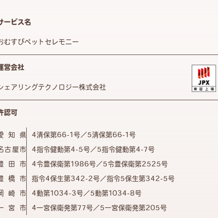
サービス名
おむすびペットセレモニー
運営会社
シェアリングテクノロジー株式会社
許認可
愛知県
4清保第66-1号／5清保第66-1号
名古屋市
4指令健動第4-5号／5指令健動第4-7号
豊田市
4令豊保衛第1986号／5令豊保衛第2525号
豊橋市
指令4保生第342-2号／指令5保生第342-5号
岡崎市
4動第1034-3号／5動第1034-8号
一宮市
4一宮保衛発第77号／5一宮保衛発第205号