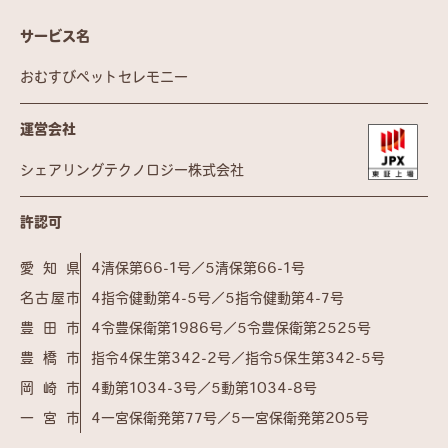
サービス名
おむすびペットセレモニー
運営会社
シェアリングテクノロジー株式会社
許認可
愛知県
4清保第66-1号／5清保第66-1号
名古屋市
4指令健動第4-5号／5指令健動第4-7号
豊田市
4令豊保衛第1986号／5令豊保衛第2525号
豊橋市
指令4保生第342-2号／指令5保生第342-5号
岡崎市
4動第1034-3号／5動第1034-8号
一宮市
4一宮保衛発第77号／5一宮保衛発第205号