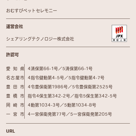
おむすびペットセレモニー
運営会社
シェアリングテクノロジー株式会社
許認可
愛知県
4清保第66-1号／5清保第66-1号
名古屋市
4指令健動第4-5号／5指令健動第4-7号
豊田市
4令豊保衛第1986号／5令豊保衛第2525号
豊橋市
指令4保生第342-2号／指令5保生第342-5号
岡崎市
4動第1034-3号／5動第1034-8号
一宮市
4一宮保衛発第77号／5一宮保衛発第205号
URL