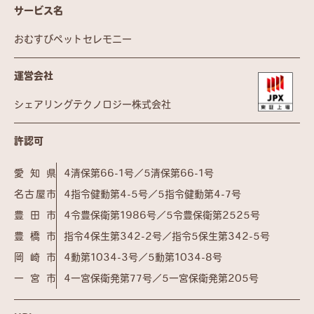
サービス名
おむすびペットセレモニー
運営会社
シェアリングテクノロジー株式会社
許認可
愛知県
4清保第66-1号／5清保第66-1号
名古屋市
4指令健動第4-5号／5指令健動第4-7号
豊田市
4令豊保衛第1986号／5令豊保衛第2525号
豊橋市
指令4保生第342-2号／指令5保生第342-5号
岡崎市
4動第1034-3号／5動第1034-8号
一宮市
4一宮保衛発第77号／5一宮保衛発第205号