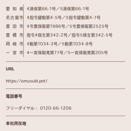
愛知県
4清保第66-1号／5清保第66-1号
名古屋市
4指令健動第4-5号／5指令健動第4-7号
豊田市
4令豊保衛第1986号／5令豊保衛第2525号
豊橋市
指令4保生第342-2号／指令5保生第342-5号
岡崎市
4動第1034-3号／5動第1034-8号
一宮市
4一宮保衛発第77号／5一宮保衛発第205号
URL
https://omusubi.pet/
電話番号
フリーダイヤル：
0120-66-1206
本社所在地