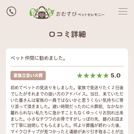
口コミ詳細
ペット仲間に勧めました。
☆☆☆☆☆
★★★★★
5.0
家族立会い火葬
初めてペットの見送りをしました。家族で見送りたく２日後
でしたがそれまでの扱い方のアドバイス。当日、来ていただ
いた番さんは家族の一員ではないかと思うくらい気持ちに寄
り添って頂きました。遅い時間だったのに火葬前、なかなか
離れられない私たちに急かすこともなくゆっくりお別れ出来
ました。小さなチワワのお骨ですがしっぽの先、膝のお皿ま
で丁寧に説明してもらえました。何より葬儀が終わった後、
マイクロチップが見つかったと連絡があり引き取ることが出