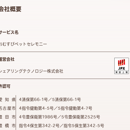
会社概要
サービス名
おむすびペットセレモニー
運営会社
シェアリングテクノロジー株式会社
許認可
愛知県
4清保第66-1号／5清保第66-1号
名古屋市
4指令健動第4-5号／5指令健動第4-7号
豊田市
4令豊保衛第1986号／5令豊保衛第2525号
豊橋市
指令4保生第342-2号／指令5保生第342-5号