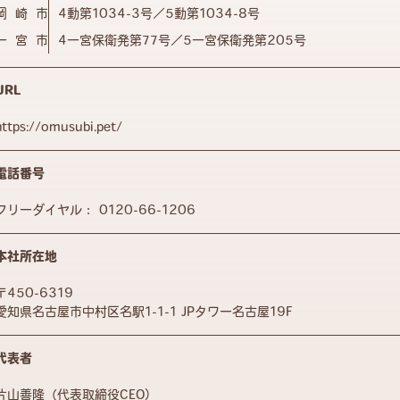
岡崎市
4動第1034-3号／5動第1034-8号
一宮市
4一宮保衛発第77号／5一宮保衛発第205号
URL
https://omusubi.pet/
電話番号
フリーダイヤル：
0120-66-1206
本社所在地
〒450-6319
愛知県名古屋市中村区名駅1-1-1 JPタワー名古屋19F
代表者
片山善隆（代表取締役CEO）