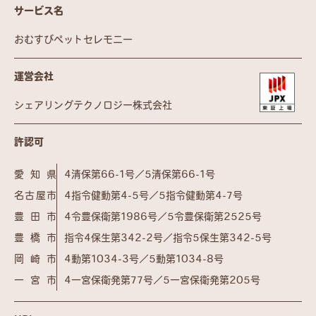
サービス名
おむすびペットセレモニー
運営会社
シェアリングテクノロジー株式会社
許認可
愛知県
4清保第66-1号／5清保第66-1号
名古屋市
4指令健動第4-5号／5指令健動第4-7号
豊田市
4令豊保衛第1986号／5令豊保衛第2525号
豊橋市
指令4保生第342-2号／指令5保生第342-5号
岡崎市
4動第1034-3号／5動第1034-8号
一宮市
4一宮保衛発第77号／5一宮保衛発第205号