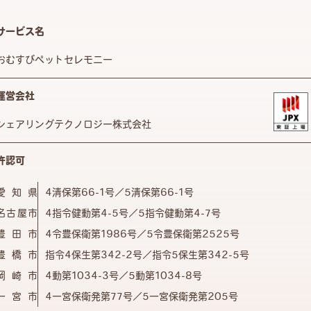
サービス名
おむすびペットセレモニー
運営会社
シェアリングテクノロジー株式会社
許認可
愛知県
4清保第66-1号／5清保第66-1号
名古屋市
4指令健動第4-5号／5指令健動第4-7号
豊田市
4令豊保衛第1986号／5令豊保衛第2525号
豊橋市
指令4保生第342-2号／指令5保生第342-5号
岡崎市
4動第1034-3号／5動第1034-8号
一宮市
4一宮保衛発第77号／5一宮保衛発第205号